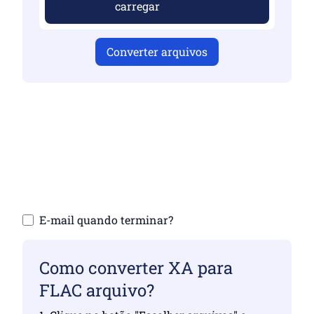
carregar
Converter arquivos
Certifique-se de ter carregado arquivos
válidos, caso contrário, a conversão não
será correta
Carregue seus arquivos | Máximo de até 10
arquivos, cada um de até 100 MB
E-mail quando terminar?
Como converter XA para
FLAC arquivo?