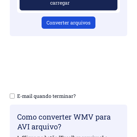
carregar
Converter arquivos
Certifique-se de ter carregado arquivos
válidos, caso contrário, a conversão não
será correta
Carregue seus arquivos | Máximo de até 10
arquivos, cada um de até 100 MB
E-mail quando terminar?
Como converter WMV para
AVI arquivo?