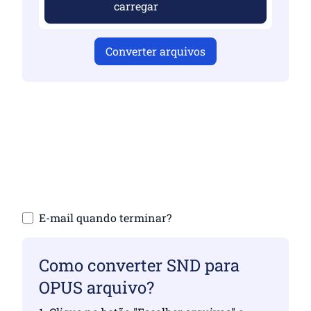
carregar
Converter arquivos
Certifique-se de ter carregado arquivos
válidos, caso contrário, a conversão não
será correta
Carregue seus arquivos | Máximo de até 10
arquivos, cada um de até 100 MB
E-mail quando terminar?
Como converter SND para
OPUS arquivo?