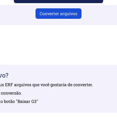
Converter arquivos
er carregado arquivos válidos, caso contrário, a conversão n
seus arquivos | Máximo de até 10 arquivos, cada um de até
vo?
eus ERF arquivos que você gostaria de converter.
a conversão.
o botão "Baixar G3"