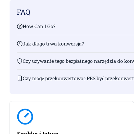
FAQ
How Can I Go?
Jak długo trwa konwersja?
Czy używanie tego bezpłatnego narzędzia do konw
Czy mogę przekonwertować PES być przekonwert
Szybko i łatwo