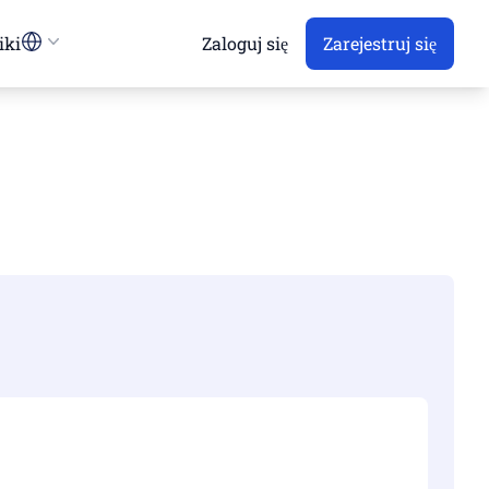
iki
Zaloguj się
Zarejestruj się