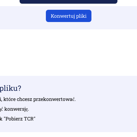
Konwertuj pliki
esłałeś prawidłowe pliki, w przeciwnym razie konwersja ni
e plików | Maksymalnie do 10 plików, każdy o rozmiarze d
pliku?
iki, które chcesz przekonwertować.
ąć konwersję.
sk "Pobierz TCR"