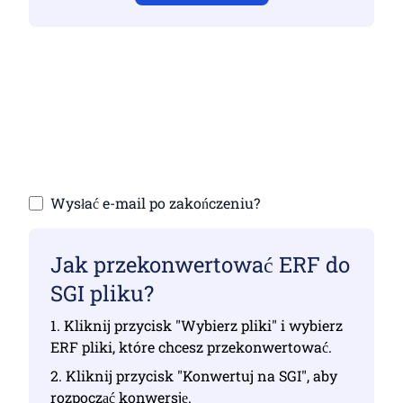
Upewnij się, że przesłałeś prawidłowe pliki,
w przeciwnym razie konwersja nie będzie
poprawna
Przesyłanie plików | Maksymalnie do 10
plików, każdy o rozmiarze do 100 MB
Wysłać e-mail po zakończeniu?
Jak przekonwertować ERF do
SGI pliku?
1. Kliknij przycisk "Wybierz pliki" i wybierz
ERF pliki, które chcesz przekonwertować.
2. Kliknij przycisk "Konwertuj na SGI", aby
rozpocząć konwersję.