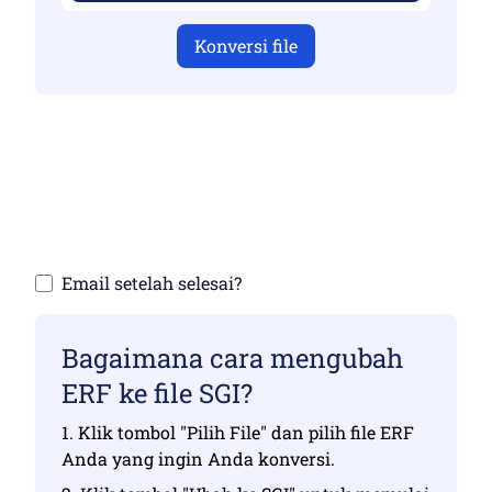
Konversi file
Pastikan Anda telah mengunggah file yang
valid jika tidak, konversi tidak akan benar
Unggah file Anda | Maksimal hingga 10 file,
masing-masing hingga 100 MB
Email setelah selesai?
Bagaimana cara mengubah
ERF ke file SGI?
1. Klik tombol "Pilih File" dan pilih file ERF
Anda yang ingin Anda konversi.