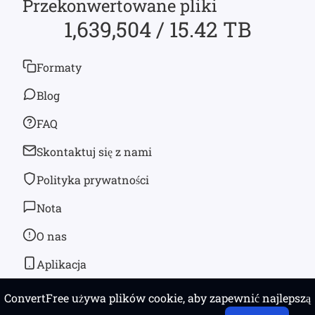
Przekonwertowane pliki
1,639,504 / 15.42 TB
Formaty
Blog
FAQ
Skontaktuj się z nami
Polityka prywatności
Nota
O nas
Aplikacja
ConvertFree używa plików cookie, aby zapewnić najlepszą
© 2026
convertfree.com
Wszystkie prawa zastrzeżone