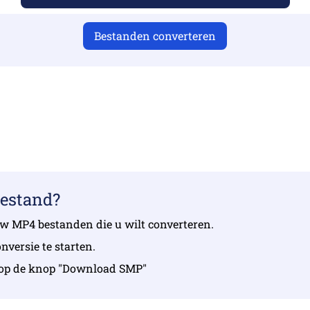
Bestanden converteren
 je geldige bestanden hebt geüpload, anders is de conversie 
 uw bestanden | Maximaal 10 bestanden, elk maximaal 10
bestand?
 uw MP4 bestanden die u wilt converteren.
versie te starten.
 u op de knop "Download SMP"