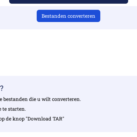
Bestanden converteren
 je geldige bestanden hebt geüpload, anders is de conversie 
 uw bestanden | Maximaal 10 bestanden, elk maximaal 10
?
de bestanden die u wilt converteren.
 te starten.
u op de knop "Download TAR"