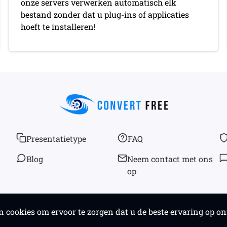
onze servers verwerken automatisch elk
bestand zonder dat u plug-ins of applicaties
hoeft te installeren!
Presentatietype
FAQ
Blog
Neem contact met ons
op
© 2026
convertfree.com
Alle rechten voorbehouden
cookies om ervoor te zorgen dat u de beste ervaring op onz