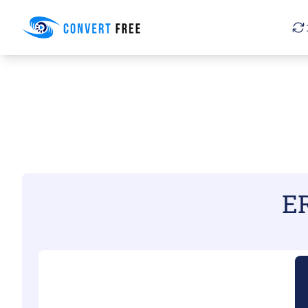
Convert Free
E