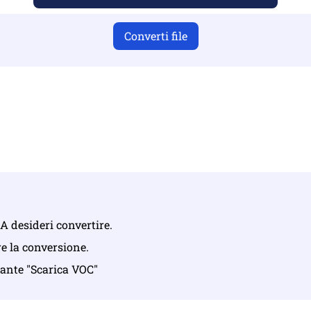
Converti file
i aver caricato file validi, altrimenti la conversione non sar
ica i tuoi file | Massimo fino a 10 file, ciascuno fino a 100 M
 XA desideri convertire.
re la conversione.
lsante "Scarica VOC"