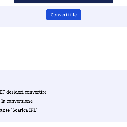
Converti file
i aver caricato file validi, altrimenti la conversione non sar
ica i tuoi file | Massimo fino a 10 file, ciascuno fino a 100 M
 PEF desideri convertire.
e la conversione.
sante "Scarica IPL"