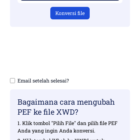
Konversi file
Pastikan Anda telah mengunggah file yang
valid jika tidak, konversi tidak akan benar
Unggah file Anda | Maksimal hingga 10 file,
masing-masing hingga 100 MB
Email setelah selesai?
Bagaimana cara mengubah
PEF ke file XWD?
1. Klik tombol "Pilih File" dan pilih file PEF
Anda yang ingin Anda konversi.