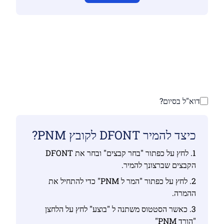
ודא שהעלית קבצים חוקיים אחרת ההמרה לא תהיה
נכונה
העלה את הקבצים שלך | מקסימום עד 10 קבצים, כל
אחד עד 100 MB
דוא"ל בסיום?
כיצד להמיר DFONT לקובץ PNM?
1. לחץ על כפתור "בחר קבצים" ובחר את DFONT
הקבצים שברצונך להמיר.
2. לחץ על כפתור "המר ל PNM" כדי להתחיל את
ההמרה.
3. כאשר הסטטוס משתנה ל "בוצע" לחץ על הלחצן
"הורד PNM"