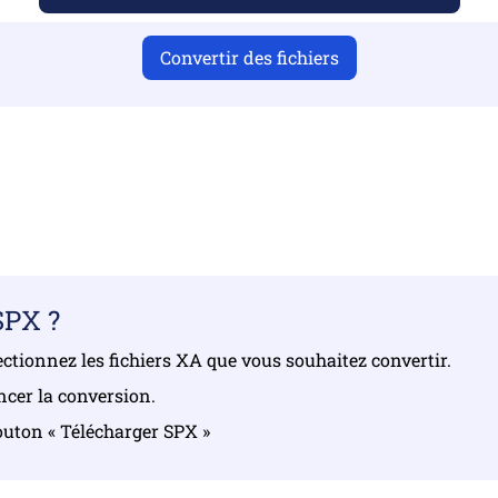
Convertir des fichiers
ir téléchargé des fichiers valides, sinon la conversion ne s
gez vos fichiers | Maximum de 10 fichiers, chacun jusqu’à 
SPX ?
électionnez les fichiers XA que vous souhaitez convertir.
ncer la conversion.
 bouton « Télécharger SPX »