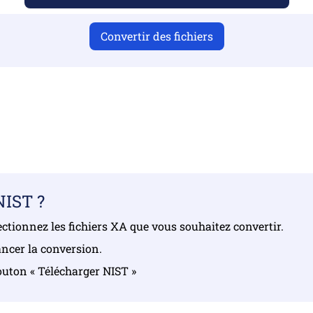
Convertir des fichiers
ir téléchargé des fichiers valides, sinon la conversion ne s
gez vos fichiers | Maximum de 10 fichiers, chacun jusqu’à 
NIST ?
électionnez les fichiers XA que vous souhaitez convertir.
ancer la conversion.
bouton « Télécharger NIST »