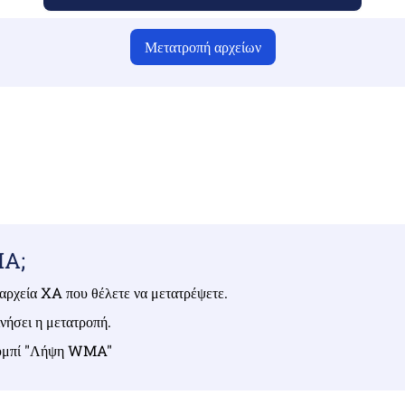
Μετατροπή αρχείων
ι έχετε ανεβάσει έγκυρα αρχεία, διαφορετικά η μετατροπή δεν θα
Ανεβάστε τα αρχεία σας | Έως 10 αρχεία, το καθένα έως 100 MB
MA;
α αρχεία XA που θέλετε να μετατρέψετε.
νήσει η μετατροπή.
 κουμπί "Λήψη WMA"