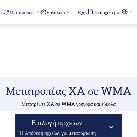
Μετατροπείς
Εργαλεία
Ήχος
Τα αρχεία μου
Μετατροπέας XA σε WMA
Μετατρέψτε XA σε WMA γρήγορα και εύκολα
Επιλογή αρχείων
Ή Απόθεση αρχείων για μεταφόρτωση