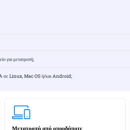
ίο για μετατροπή;
 σε Linux, Mac OS ή/και Android;
Μετατροπή από οπουδήποτε