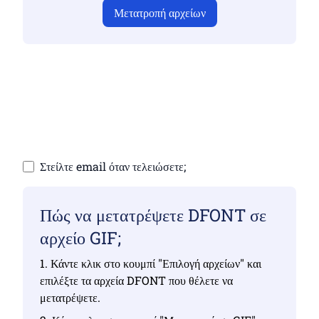
Μετατροπή αρχείων
Βεβαιωθείτε ότι έχετε ανεβάσει έγκυρα αρχεία,
διαφορετικά η μετατροπή δεν θα είναι σωστή
Ανεβάστε τα αρχεία σας | Έως 10 αρχεία, το
καθένα έως 100 MB
Στείλτε email όταν τελειώσετε;
Πώς να μετατρέψετε DFONT σε
αρχείο GIF;
1. Κάντε κλικ στο κουμπί "Επιλογή αρχείων" και
επιλέξτε τα αρχεία DFONT που θέλετε να
μετατρέψετε.