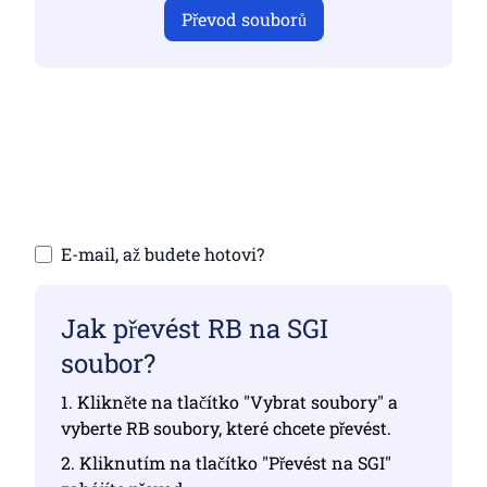
Převod souborů
Ujistěte se, že jste nahráli platné soubory,
jinak převod nebude správný
Nahrání souborů | Maximálně 10 souborů,
každý až 100 MB
E-mail, až budete hotovi?
Jak převést RB na SGI
soubor?
1. Klikněte na tlačítko "Vybrat soubory" a
vyberte RB soubory, které chcete převést.
2. Kliknutím na tlačítko "Převést na SGI"