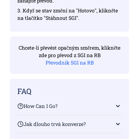
zahájíte převod.
3. Když se stav změní na "Hotovo", klikněte
na tlačítko "Stáhnout SGI".
Chcete-li převést opačným směrem, klikněte
zde pro převod z SGI na RB
Převodník SGI na RB
FAQ
How Can I Go?
Jak dlouho trvá konverze?