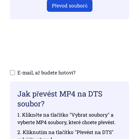
Převod souborů
Ujistěte se, že jste nahráli platné soubory,
jinak převod nebude správný
Nahrání souborů | Maximálně 10 souborů,
každý až 100 MB
E-mail, až budete hotovi?
Jak převést MP4 na DTS
soubor?
1. Klikněte na tlačítko "Vybrat soubory" a
vyberte MP4 soubory, které chcete převést.
2. Kliknutím na tlačítko "Převést na DTS"