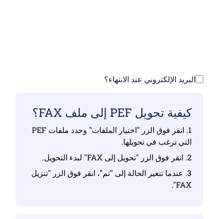
تأكد من أنك قمت بتحميل ملفات صالحة وإلا فلن
يكون التحويل صحيحًا
ارفع ملفاتك | الحد الأقصى يصل إلى 10 ملفات،
يصل حجم كل منها إلى 100 ميجابايت
البريد الإلكتروني عند الانتهاء؟
كيفية تحويل PEF إلى ملف FAX؟
1. انقر فوق الزر "اختيار الملفات" وحدد ملفات PEF
التي ترغب في تحويلها.
2. انقر فوق الزر "تحويل إلى FAX" لبدء التحويل.
3. عندما تتغير الحالة إلى "تم"، انقر فوق الزر "تنزيل
FAX".