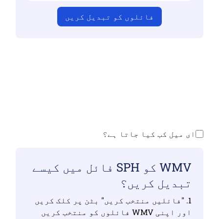
فائلوں کو تبدیل کریں
اس بات کو یقینی بنائیں کہ آپ نے درست
فائلیں اپ لوڈ کی ہیں ورنہ تبدیلی درست
نہیں ہوگی
اپنی فائلیں اپ لوڈ کریں | زیادہ سے
زیادہ 10 فائلیں ، ہر ایک 100 ایم بی تک
ای میل کب کیا جاتا ہے؟
WMV کو SPH فائل میں کیسے
تبدیل کریں؟
1. "فائلیں منتخب کریں" بٹن پر کلک کریں
اور اپنی WMV فائلوں کو منتخب کریں