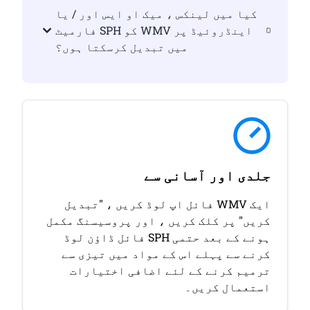
کیا میں لینکس ، میک او ایس اور / یا
اینڈروئیڈ پر WMV کو SPH فارمیٹ
میں تبدیل کرسکتا ہوں؟
جلدی اور آسانی سے
ایک WMV فائل اپ لوڈ کریں ، "تبدیل
کریں" پر کلک کریں ، اور پروسیسنگ مکمل
ہونے کے بعد حتمی SPH فائل ڈاؤن لوڈ
کرنے سے پہلے اس کے مواد میں تیزی سے
ترمیم کرنے کے لئے اضافی اختیارات
استعمال کریں۔