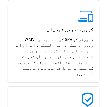
کہیں سے بھی تبدیلی
کنورٹر کو SPH کرنے کا ہمارا WMV
ونڈوز ، میک او ایس ، لینکس ، آئی او ایس
اور اینڈروئیڈ سسٹم پر یکساں طور پر
کام کرتا ہے - ہمارے سرورز آپ کو پلگ ان
یا ایپلی کیشنز انسٹال کرنے کی ضرورت
کے بغیر ہر فائل کو خود بخود پروسیس
کرتے ہیں!