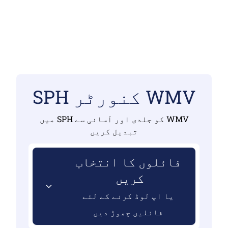
WMV کنورٹر SPH
WMV کو جلدی اور آسانی سے SPH میں
تبدیل کریں
فائلوں کا انتخاب
کریں
یا اپ لوڈ کرنے کے لئے
فائلیں چھوڑ دیں