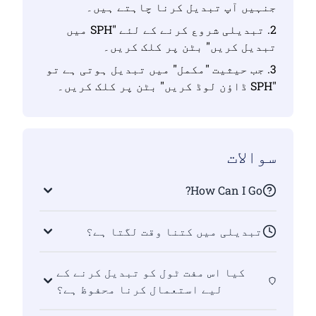
جنہیں آپ تبدیل کرنا چاہتے ہیں۔
2. تبدیلی شروع کرنے کے لئے "SPH میں
تبدیل کریں" بٹن پر کلک کریں۔
3. جب حیثیت "مکمل" میں تبدیل ہوتی ہے تو
"SPH ڈاؤن لوڈ کریں" بٹن پر کلک کریں۔
سوالات
How Can I Go?
تبدیلی میں کتنا وقت لگتا ہے؟
کیا اس مفت ٹول کو تبدیل کرنے کے
لیے استعمال کرنا محفوظ ہے؟