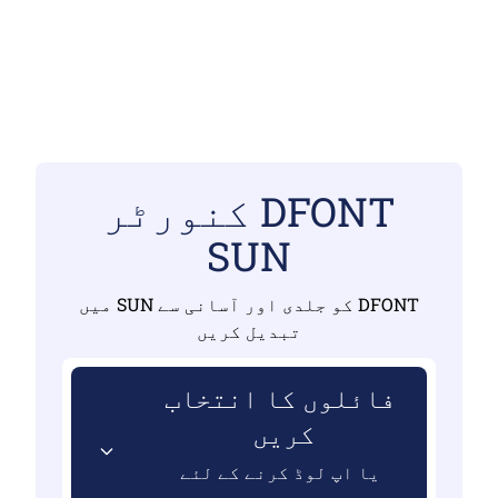
DFONT کنورٹر
SUN
DFONT کو جلدی اور آسانی سے SUN میں
تبدیل کریں
فائلوں کا انتخاب
کریں
یا اپ لوڈ کرنے کے لئے