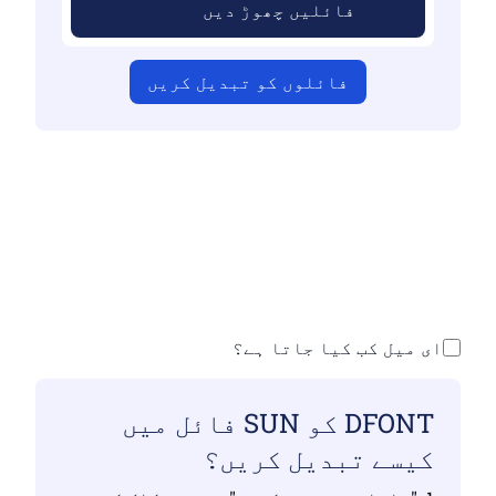
فائلیں چھوڑ دیں
فائلوں کو تبدیل کریں
اس بات کو یقینی بنائیں کہ آپ نے درست
فائلیں اپ لوڈ کی ہیں ورنہ تبدیلی درست
نہیں ہوگی
اپنی فائلیں اپ لوڈ کریں | زیادہ سے
زیادہ 10 فائلیں ، ہر ایک 100 ایم بی تک
ای میل کب کیا جاتا ہے؟
DFONT کو SUN فائل میں
کیسے تبدیل کریں؟