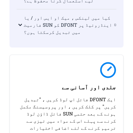
لیے استعمال کرنا محفوظ ہے؟
کیا میں لینکس ، میک او ایس اور / یا
اینڈروئیڈ پر DFONT کو SUN فارمیٹ
میں تبدیل کرسکتا ہوں؟
جلدی اور آسانی سے
ایک DFONT فائل اپ لوڈ کریں ، "تبدیل
کریں" پر کلک کریں ، اور پروسیسنگ مکمل
ہونے کے بعد حتمی SUN فائل ڈاؤن لوڈ
کرنے سے پہلے اس کے مواد میں تیزی سے
ترمیم کرنے کے لئے اضافی اختیارات