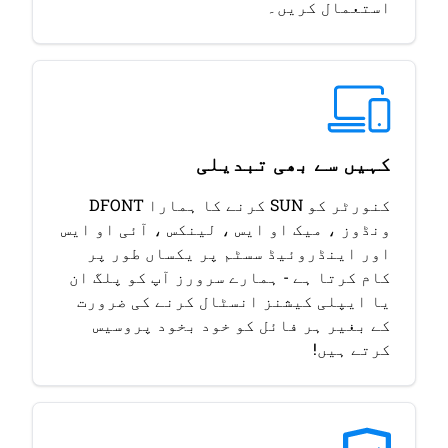
استعمال کریں۔
کہیں سے بھی تبدیلی
کنورٹر کو SUN کرنے کا ہمارا DFONT
ونڈوز ، میک او ایس ، لینکس ، آئی او ایس
اور اینڈروئیڈ سسٹم پر یکساں طور پر
کام کرتا ہے - ہمارے سرورز آپ کو پلگ ان
یا ایپلی کیشنز انسٹال کرنے کی ضرورت
کے بغیر ہر فائل کو خود بخود پروسیس
کرتے ہیں!