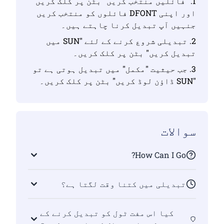
1. "فائلیں منتخب کریں" بٹن پر کلک کریں
اور اپنی DFONT فائلوں کو منتخب کریں
جنہیں آپ تبدیل کرنا چاہتے ہیں۔
2. تبدیلی شروع کرنے کے لئے "SUN میں
تبدیل کریں" بٹن پر کلک کریں۔
3. جب حیثیت "مکمل" میں تبدیل ہوتی ہے تو
"SUN ڈاؤن لوڈ کریں" بٹن پر کلک کریں۔
سوالات
How Can I Go?
تبدیلی میں کتنا وقت لگتا ہے؟
کیا اس مفت ٹول کو تبدیل کرنے کے