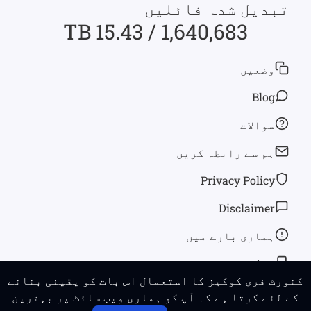
تبدیل شدہ فائلیں
1,640,683 / 15.43 TB
وضعیں
Blog
سوالات
ہم سے رابطہ کریں
Privacy Policy
Disclaimer
ہماری بارے ميں
App
کنورٹ فری کوکیز کا استعمال اس بات کو یقینی بنانے
کے لئے کرتا ہے کہ آپ کو ہماری ویب سائٹ پر بہترین