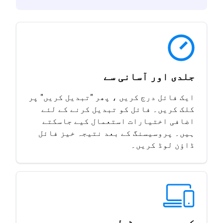
جلدی اور آسانی سے
ایک فائل درج کریں ، پھر "تبدیل کریں" پر
کلک کریں۔ فائل کو تبدیل کرنے کے لئے
اضافی اختیارات استعمال کیے جاسکتے
ہیں۔ پروسیسنگ کے بعد نتیجہ خیز فائل
ڈاؤن لوڈ کریں۔
کہیں سے بھی ٹول