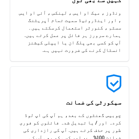
ونڈوز ، میک او ایس ، لینکس ، آئی او ایس
، اور اینڈروئیڈ سمیت تمام آپریٹنگ
سسٹم ، کنورٹر استعمال کرسکتے ہیں۔
ہمارے سرورز ہر فائل پر عمل کرتے ہیں.
آپ کو کسی بھی پلگ ان یا ایپلی کیشنز
انسٹال کرنے کی ضرورت نہیں ہے.
سیکورٹی کی ضمانت
چوبیس گھنٹوں کے بعد، ہم آپ کی اپ لوڈ
کردہ اور / یا تبدیل شدہ فائلوں کو فوری
طور پر حذف کرتے ہیں. آپ کی رازداری کی
ضمانت 100% ہے، اور کسی کو بھی آپ کی