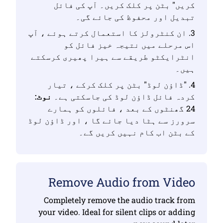
کریں" بٹن پر کلک کریں۔ آپ کی فائل
تبدیل اور محفوظ کی جائے گی۔
3. ان کنٹرولز کا استعمال کرتے ہوئے ، آپ
اس مرحلے میں نتیجہ خیز فائل کو
انٹرایکٹو طریقے سے ہیرا پھیری کرسکتے
ہیں۔
4. "ڈاؤن لوڈ" بٹن پر کلک کرکے ، تیار
کردہ فائل ڈاؤن لوڈ کی جاسکتی ہے۔
نوٹ:
24 گھنٹوں کے بعد ، فائلوں کو ہمارے
سرورز سے ہٹا دیا جائے گا ، اور ڈاؤن لوڈ
کے بٹن اب کام نہیں کریں گے۔
Remove Audio from Video
Completely remove the audio track from
your video. Ideal for silent clips or adding