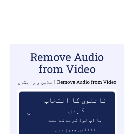
Remove Audio
from Video
Remove Audio from Video آنلاین و رایگان
فائلوں کا انتخاب
کریں
یا اپ لوڈ کرنے کے لئے
فائلیں چھوڑ دیں