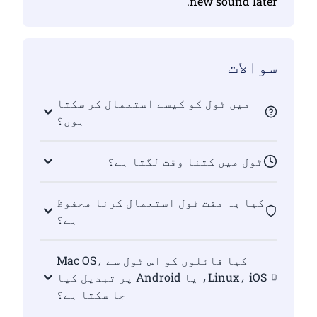
new sound later.
سوالات
میں ٹول کو کیسے استعمال کر سکتا
ہوں؟
ٹول میں کتنا وقت لگتا ہے؟
کیا یہ مفت ٹول استعمال کرنا محفوظ
ہے؟
کیا فائلوں کو اس ٹول سے Mac OS،
Linux، iOS، یا Android پر تبدیل کیا
جا سکتا ہے؟