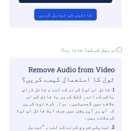
فائلوں کو تبدیل کریں
ای میل کب کیا جاتا ہے؟
Remove Audio from Video
ٹول کا استعمال کیسے کریں؟
1. فائل اپ لوڈ کرنے کے لئے ، فائل ڈراپ
باکس کے اندر کلک کریں یا فائل کو اس
علاقے میں گھسیٹیں۔ براہ کرم نوٹ کریں
کہ آپ ہر آپریشن میں صرف ایک فائل اپ لوڈ
کرسکتے ہیں۔
2. تبدیلی شروع کرنے کے لئے ، "تبدیل