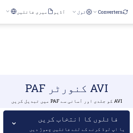
Converters
ٹول
آڈیو
میری فائلیں
AVI کنورٹر PAF
AVI کو جلدی اور آسانی سے PAF میں تبدیل کریں
فائلوں کا انتخاب کریں
یا اپ لوڈ کرنے کے لئے فائلیں چھوڑ دیں