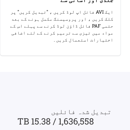
ایک AVI فائل اپ لوڈ کریں ، "تبدیل کریں" پر
کلک کریں ، اور پروسیسنگ مکمل ہونے کے بعد
حتمی PAF فائل ڈاؤن لوڈ کرنے سے پہلے اس کے
مواد میں تیزی سے ترمیم کرنے کے لئے اضافی
اختیارات استعمال کریں۔
تبدیل شدہ فائلیں
1,636,558 / 15.38 TB