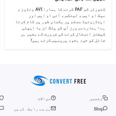
کنورٹر کو PAF کرنے کا ہمارا AVI ونڈوز ،
میک او ایس ، لینکس ، آئی او ایس اور
اینڈروئیڈ سسٹم پر یکساں طور پر کام کرتا
ہے - ہمارے سرورز آپ کو پلگ ان یا ایپلی
کیشنز انسٹال کرنے کی ضرورت کے بغیر ہر
فائل کو خود بخود پروسیس کرتے ہیں!
وضعیں
سوالات
Blog
ہم سے رابطہ کریں