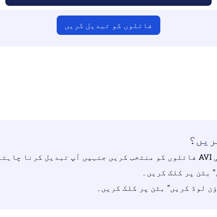
فائلوں کو تبدیل کریں
ائیں کہ آپ نے درست فائلیں اپ لوڈ کی ہیں ورنہ تبدیلی
ریں | زیادہ سے زیادہ 10 فائلیں ، ہر ایک 100 ایم بی تک