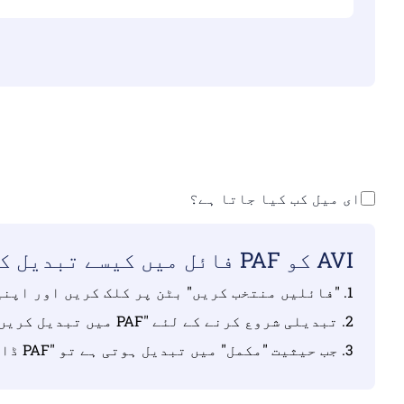
اس بات کو یقینی بن
اپنی فائلیں اپ لوڈ ک
ای میل کب کیا جاتا ہے؟
AVI کو PAF فائل میں کیسے تبدیل کریں؟
1. "فائلیں منتخب کریں" بٹن پر کلک کریں اور اپنی AVI فائلوں کو منتخب کریں جنہیں آپ تبدیل کرنا چاہتے ہیں۔
2. تبدیلی شروع کرنے کے لئے "PAF میں تبدیل کریں" بٹن پر کلک کریں۔
3. جب حیثیت "مکمل" میں تبدیل ہوتی ہے تو "PAF ڈاؤن لوڈ کریں" بٹن پر کلک کریں۔