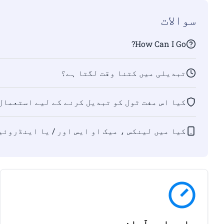
سوالات
How Can I Go?
تبدیلی میں کتنا وقت لگتا ہے؟
کیا اس مفت ٹول کو تبدیل کرنے کے لیے استعمال
کیا میں لینکس ، میک او ایس اور / یا اینڈروئیڈ پر AVI کو PAF فارمیٹ میں تبدیل کرس
جلدی اور آسانی سے