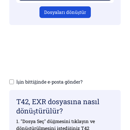
Dosyaları dönüştür
Geçerli dosyalar yüklediğinizden emin
olun, aksi takdirde dönüştürme doğru
olmayacaktır
Dosyalarınızı yükleyin | Maksimum 10
dosyaya kadar (her biri 100 MB'a kadar)
İşin bittiğinde e-posta gönder?
T42, EXR dosyasına nasıl
dönüştürülür?
1. "Dosya Seç" düğmesini tıklayın ve
dönüştürülmesini istediğiniz T42