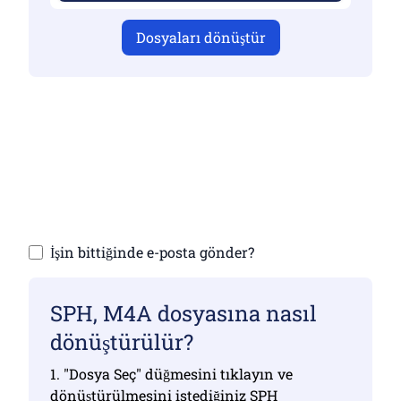
Dosyaları dönüştür
Geçerli dosyalar yüklediğinizden emin
olun, aksi takdirde dönüştürme doğru
olmayacaktır
Dosyalarınızı yükleyin | Maksimum 10
dosyaya kadar (her biri 100 MB'a kadar)
İşin bittiğinde e-posta gönder?
SPH, M4A dosyasına nasıl
dönüştürülür?
1. "Dosya Seç" düğmesini tıklayın ve
dönüştürülmesini istediğiniz SPH