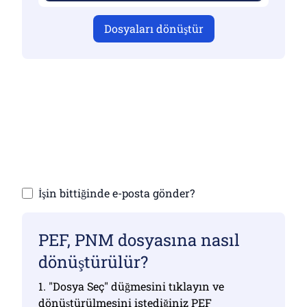
Dosyaları dönüştür
Geçerli dosyalar yüklediğinizden emin
olun, aksi takdirde dönüştürme doğru
olmayacaktır
Dosyalarınızı yükleyin | Maksimum 10
dosyaya kadar (her biri 100 MB'a kadar)
İşin bittiğinde e-posta gönder?
PEF, PNM dosyasına nasıl
dönüştürülür?
1. "Dosya Seç" düğmesini tıklayın ve
dönüştürülmesini istediğiniz PEF