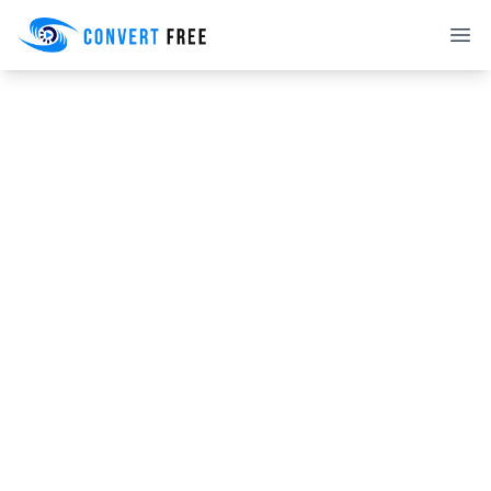
Convert Free
Ope