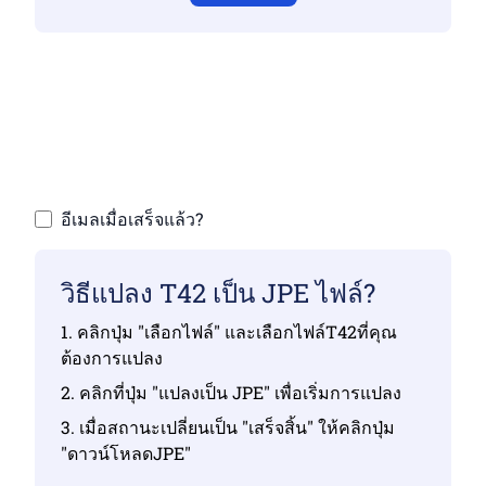
ตรวจสอบให้แน่ใจว่าคุณได้อัปโหลดไฟล์ที่ถูก
ต้องมิฉะนั้นการแปลงจะไม่ถูกต้อง
อัพโหลดไฟล์ ของคุณ | สูงสุด 10 ไฟล์ แต่ละไฟล์
สูงสุด 100 MB
อีเมลเมื่อเสร็จแล้ว?
วิธีแปลง T42 เป็น JPE ไฟล์?
1. คลิกปุ่ม "เลือกไฟล์" และเลือกไฟล์T42ที่คุณ
ต้องการแปลง
2. คลิกที่ปุ่ม "แปลงเป็น JPE" เพื่อเริ่มการแปลง
3. เมื่อสถานะเปลี่ยนเป็น "เสร็จสิ้น" ให้คลิกปุ่ม
"ดาวน์โหลดJPE"