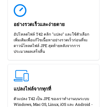
อย่างรวดเร็วและง่ายดาย
อัปโหลดไฟล์ T42 คลิก "แปลง" และใช้ตัวเลือก
เพิ่มเติมเพื่อแก้ไขเนื้อหาอย่างรวดเร็วก่อนที่จะ
ดาวน์โหลดไฟล์ JPE สุดท้ายหลังจากการ
ประมวลผลเสร็จสิ้น
แปลงไฟล์จากทุกที่
ตัวแปลง T42 เป็น JPE ของเราทํางานบนระบบ
Windows, Mac OS, Linux, iOS และ Android -