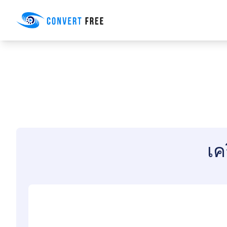
Convert Free
เค