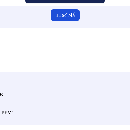
แปลงไฟล์
ให้แน่ใจว่าคุณได้อัปโหลดไฟล์ที่ถูกต้องมิฉะนั้นการแปลงจะไม่ถู
อัพโหลดไฟล์ ของคุณ | สูงสุด 10 ไฟล์ แต่ละไฟล์สูงสุด 100 MB
ลง
หลดPFM"