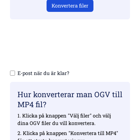
Konvertera filer
Se till att du har laddat upp giltiga filer,
annars blir konverteringen inte korrekt
Ladda upp dina filer | Max upp till 10 filer,
var och en upp till 100 MB
E-post när du är klar?
Hur konverterar man OGV till
MP4 fil?
1. Klicka på knappen "Välj filer" och välj
dina OGV filer du vill konvertera.
2. Klicka på knappen "Konvertera till MP4"