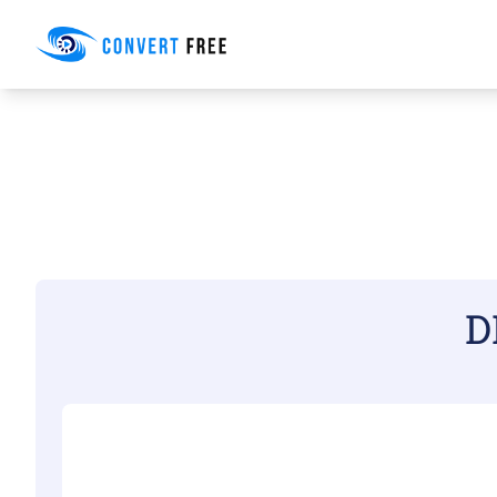
Convert Free
D