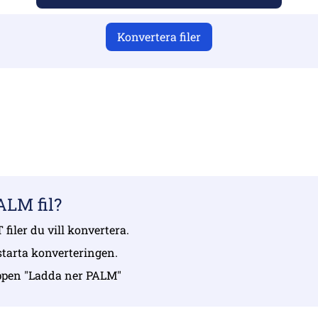
Konvertera filer
du har laddat upp giltiga filer, annars blir konverteringen int
 upp dina filer | Max upp till 10 filer, var och en upp till 100
ALM fil?
 filer du vill konvertera.
 starta konverteringen.
nappen "Ladda ner PALM"