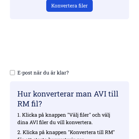
Konvertera filer
Se till att du har laddat upp giltiga filer,
annars blir konverteringen inte korrekt
Ladda upp dina filer | Max upp till 10 filer,
var och en upp till 100 MB
E-post när du är klar?
Hur konverterar man AVI till
RM fil?
1. Klicka på knappen "Välj filer" och välj
dina AVI filer du vill konvertera.
2. Klicka på knappen "Konvertera till RM"