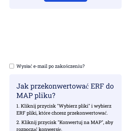
Upewnij się, że przesłałeś prawidłowe pliki,
w przeciwnym razie konwersja nie będzie
poprawna
Przesyłanie plików | Maksymalnie do 10
plików, każdy o rozmiarze do 100 MB
Wysłać e-mail po zakończeniu?
Jak przekonwertować ERF do
MAP pliku?
1. Kliknij przycisk "Wybierz pliki" i wybierz
ERF pliki, które chcesz przekonwertować.
2. Kliknij przycisk "Konwertuj na MAP", aby
rozpocząć konwersję.