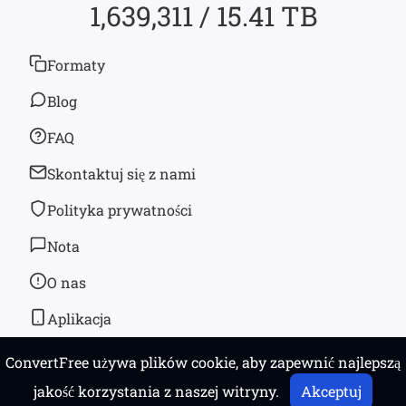
1,639,311 / 15.41 TB
Formaty
Blog
FAQ
Skontaktuj się z nami
Polityka prywatności
Nota
O nas
Aplikacja
ConvertFree używa plików cookie, aby zapewnić najlepszą
© 2026
convertfree.com
Wszystkie prawa zastrzeżone
jakość korzystania z naszej witryny.
Akceptuj