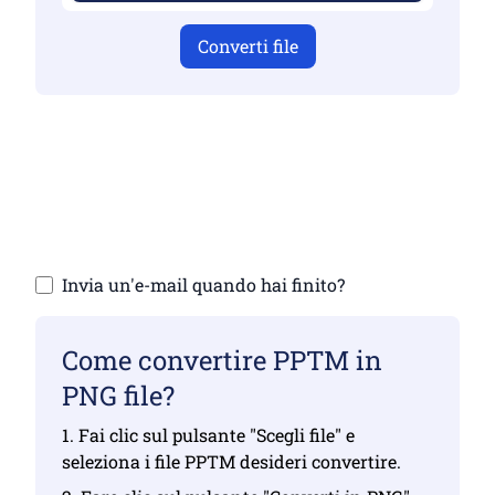
Converti file
Assicurati di aver caricato file validi,
altrimenti la conversione non sarà corretta
Carica i tuoi file | Massimo fino a 10 file,
ciascuno fino a 100 MB
Invia un'e-mail quando hai finito?
Come convertire PPTM in
PNG file?
1. Fai clic sul pulsante "Scegli file" e
seleziona i file PPTM desideri convertire.