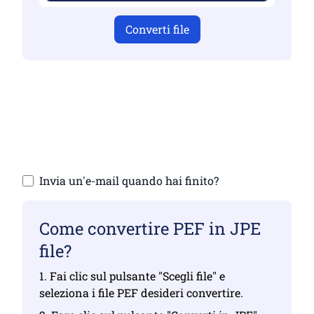
Converti file
Assicurati di aver caricato file validi,
altrimenti la conversione non sarà corretta
Carica i tuoi file | Massimo fino a 10 file,
ciascuno fino a 100 MB
Invia un'e-mail quando hai finito?
Come convertire PEF in JPE
file?
1. Fai clic sul pulsante "Scegli file" e
seleziona i file PEF desideri convertire.