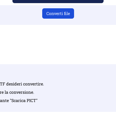
Converti file
i aver caricato file validi, altrimenti la conversione non sar
ica i tuoi file | Massimo fino a 10 file, ciascuno fino a 100 M
 OTF desideri convertire.
are la conversione.
sante "Scarica PICT"