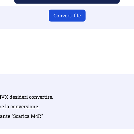
Converti file
i aver caricato file validi, altrimenti la conversione non sar
ica i tuoi file | Massimo fino a 10 file, ciascuno fino a 100 M
 DIVX desideri convertire.
re la conversione.
lsante "Scarica M4R"