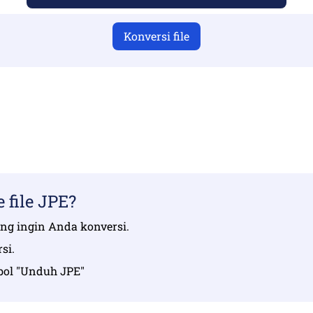
Konversi file
telah mengunggah file yang valid jika tidak, konversi tida
ile Anda | Maksimal hingga 10 file, masing-masing hingga 
file JPE?
yang ingin Anda konversi.
si.
mbol "Unduh JPE"