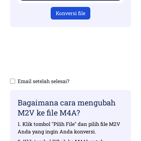
Konversi file
Pastikan Anda telah mengunggah file yang
valid jika tidak, konversi tidak akan benar
Unggah file Anda | Maksimal hingga 10 file,
masing-masing hingga 100 MB
Email setelah selesai?
Bagaimana cara mengubah
M2V ke file M4A?
1. Klik tombol "Pilih File" dan pilih file M2V
Anda yang ingin Anda konversi.