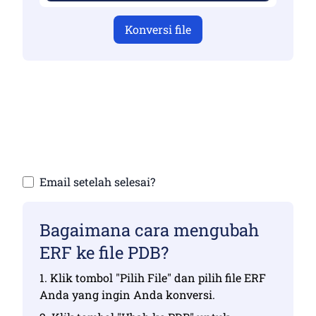
Konversi file
Pastikan Anda telah mengunggah file yang
valid jika tidak, konversi tidak akan benar
Unggah file Anda | Maksimal hingga 10 file,
masing-masing hingga 100 MB
Email setelah selesai?
Bagaimana cara mengubah
ERF ke file PDB?
1. Klik tombol "Pilih File" dan pilih file ERF
Anda yang ingin Anda konversi.