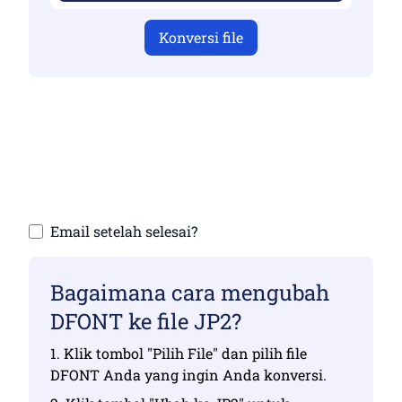
Konversi file
Pastikan Anda telah mengunggah file yang
valid jika tidak, konversi tidak akan benar
Unggah file Anda | Maksimal hingga 10 file,
masing-masing hingga 100 MB
Email setelah selesai?
Bagaimana cara mengubah
DFONT ke file JP2?
1. Klik tombol "Pilih File" dan pilih file
DFONT Anda yang ingin Anda konversi.