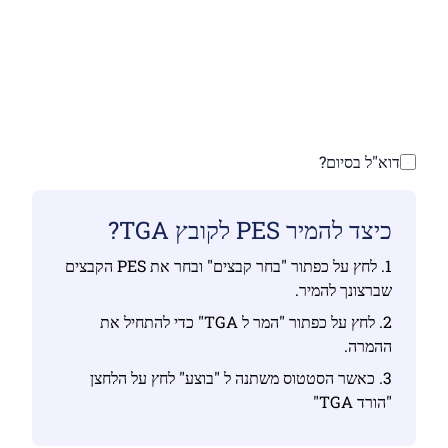
ודא שהעלית קבצים חוקיים אחרת ההמרה לא תהיה
נכונה
העלה את הקבצים שלך | מקסימום עד 10 קבצים, כל
אחד עד 100 MB
דוא"ל בסיום?
כיצד להמיר PES לקובץ TGA?
1. לחץ על כפתור "בחר קבצים" ובחר את PES הקבצים
שברצונך להמיר.
2. לחץ על כפתור "המר ל TGA" כדי להתחיל את
ההמרה.
3. כאשר הסטטוס משתנה ל "בוצע" לחץ על הלחצן
"הורד TGA"