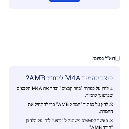
ודא שהעלית קבצים חוקיים אחרת ההמרה לא תהיה
נכונה
העלה את הקבצים שלך | מקסימום עד 10 קבצים, כל
אחד עד 100 MB
דוא"ל בסיום?
כיצד להמיר M4A לקובץ AMB?
1. לחץ על כפתור "בחר קבצים" ובחר את M4A הקבצים
שברצונך להמיר.
2. לחץ על כפתור "המר ל AMB" כדי להתחיל את
ההמרה.
3. כאשר הסטטוס משתנה ל "בוצע" לחץ על הלחצן
"הורד AMB"