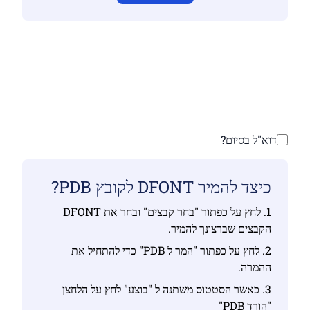
ודא שהעלית קבצים חוקיים אחרת ההמרה לא תהיה
נכונה
העלה את הקבצים שלך | מקסימום עד 10 קבצים, כל
אחד עד 100 MB
דוא"ל בסיום?
כיצד להמיר DFONT לקובץ PDB?
1. לחץ על כפתור "בחר קבצים" ובחר את DFONT
הקבצים שברצונך להמיר.
2. לחץ על כפתור "המר ל PDB" כדי להתחיל את
ההמרה.
3. כאשר הסטטוס משתנה ל "בוצע" לחץ על הלחצן
"הורד PDB"