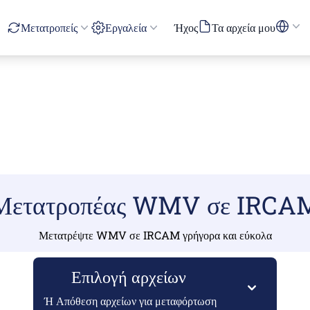
Μετατροπείς
Εργαλεία
Ήχος
Τα αρχεία μου
Μετατροπέας WMV σε IRCA
Μετατρέψτε WMV σε IRCAM γρήγορα και εύκολα
Επιλογή αρχείων
Ή Απόθεση αρχείων για μεταφόρτωση