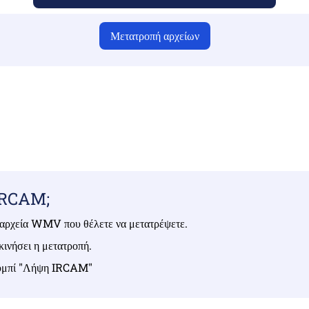
Μετατροπή αρχείων
ι έχετε ανεβάσει έγκυρα αρχεία, διαφορετικά η μετατροπή δεν θα
Ανεβάστε τα αρχεία σας | Έως 10 αρχεία, το καθένα έως 100 MB
 IRCAM;
τα αρχεία WMV που θέλετε να μετατρέψετε.
ινήσει η μετατροπή.
κουμπί "Λήψη IRCAM"