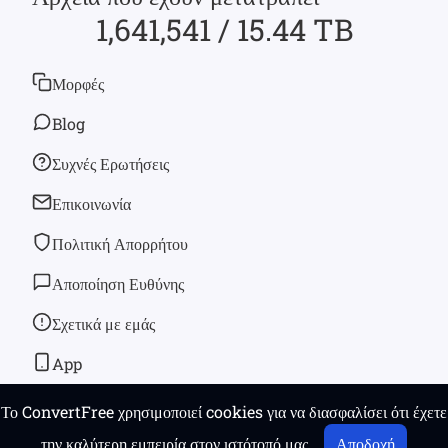
1,641,541 / 15.44 TB
Μορφές
Blog
Συχνές Ερωτήσεις
Επικοινωνία
Πολιτική Απορρήτου
Αποποίηση Ευθύνης
Σχετικά με εμάς
App
Το ConvertFree χρησιμοποιεί cookies για να διασφαλίσει ότι έχετε
© 2026
convertfree.com
Ολα τα δικαιώματα διατηρούνται
την καλύτερη εμπειρία στον ιστότοπό μας.
Αποδοχή