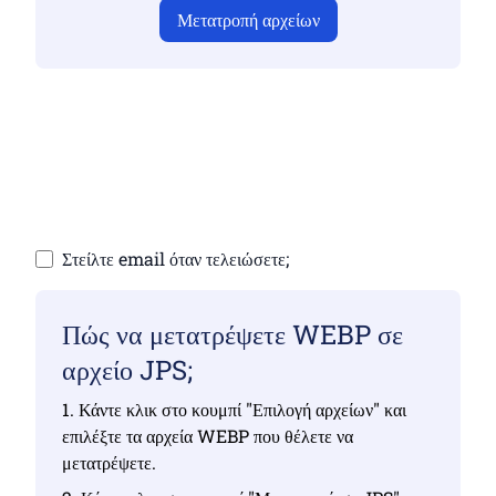
Μετατροπή αρχείων
Βεβαιωθείτε ότι έχετε ανεβάσει έγκυρα αρχεία,
διαφορετικά η μετατροπή δεν θα είναι σωστή
Ανεβάστε τα αρχεία σας | Έως 10 αρχεία, το
καθένα έως 100 MB
Στείλτε email όταν τελειώσετε;
Πώς να μετατρέψετε WEBP σε
αρχείο JPS;
1. Κάντε κλικ στο κουμπί "Επιλογή αρχείων" και
επιλέξτε τα αρχεία WEBP που θέλετε να
μετατρέψετε.