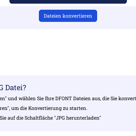
Dateien konvertieren
Sie gültige Dateien hochgeladen haben, da die Konvertierung 
Ihre Dateien hoch | Max. bis zu 10 Dateien mit jeweils bis z
G Datei?
hlen" und wählen Sie Ihre DFONT Dateien aus, die Sie konver
eren", um die Konvertierung zu starten.
 Sie auf die Schaltfläche "JPG herunterladen"