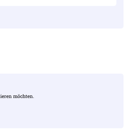
sonst nicht korrekt ist
u 100 MB
tieren möchten.